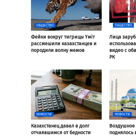
ОБЩЕСТВО
ОБЩЕСТВО
Фейки вокруг тигрицы Үміт
Лица заруб
рассмешили казахстанцев и
использов
породили волну мемов
видео с об
РК
НОВОСТИ
НОВОСТИ
Казахстанец давал в долг
Воздушное 
отчаявшимся от бедности
поднялось 