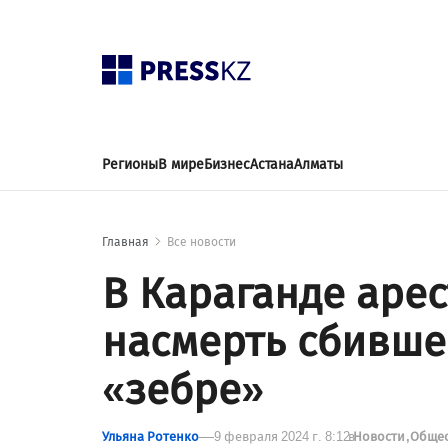
Регионы
В мире
Бизнес
Астана
Алматы
Главная
Все новости
В Караганде арес
насмерть сбивше
«зебре»
Ульяна Ротенко
9 февраля 2024 г. 8:12
в
Новости
Обще