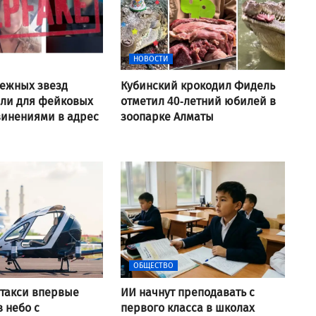
НОВОСТИ
ежных звезд
Кубинский крокодил Фидель
али для фейковых
отметил 40-летний юбилей в
винениями в адрес
зоопарке Алматы
ОБЩЕСТВО
такси впервые
ИИ начнут преподавать с
в небо с
первого класса в школах