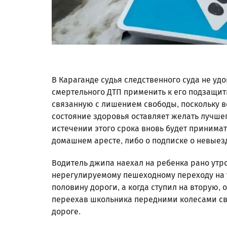
В Караганде судья следственного суда не уд
смертельного ДТП применить к его подзащит
связанную с лишением свободы, поскольку в
состояние здоровья оставляет желать лучшег
истечении этого срока вновь будет принима
домашнем аресте, либо о подписке о невыез
Водитель джипа наехал на ребенка рано утро
нерегулируемому пешеходному переходу на
половину дороги, а когда ступил на вторую,
переехав школьника передними колесами сво
дороге.