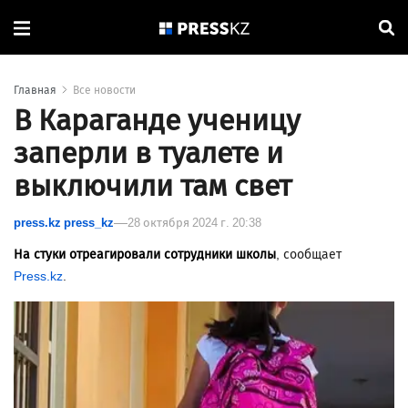
Главная
Все новости
В Караганде ученицу
заперли в туалете и
выключили там свет
press.kz press_kz
28 октября 2024 г. 20:38
На стуки отреагировали сотрудники школы
, сообщает
Press.kz
.