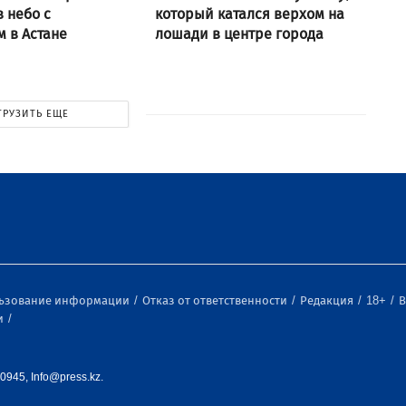
в небо с
который катался верхом на
 в Астане
лошади в центре города
ГРУЗИТЬ ЕЩЕ
льзование информации
Отказ от ответственности
Редакция
18+
В
и
0945, Info@press.kz.