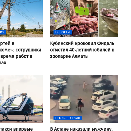
ВИЯ
НОВОСТИ
ртей в
Кубинский крокодил Фидель
коме»: сотрудники
отметил 40-летний юбилей в
 время работ в
зоопарке Алматы
нах
ПРОИСШЕСТВИЯ
такси впервые
В Астане наказали мужчину,