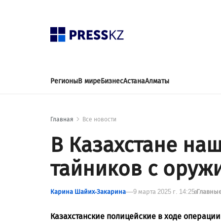
Регионы
В мире
Бизнес
Астана
Алматы
Главная
Все новости
В Казахстане на
тайников с оруж
Карина Шайих-Закарина
9 марта 2025 г. 14:25
в
Главны
Казахстанские полицейские в ходе операции