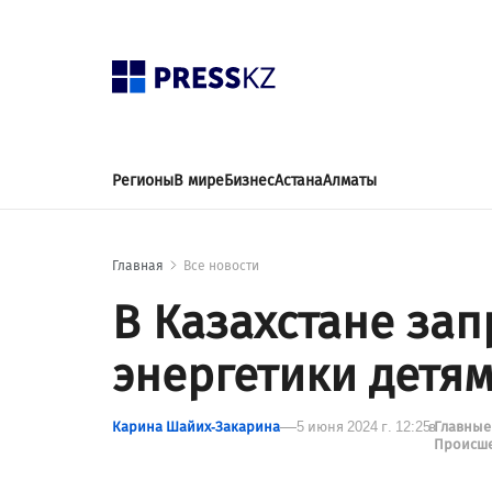
Регионы
В мире
Бизнес
Астана
Алматы
Главная
Все новости
В Казахстане за
энергетики детя
Карина Шайих-Закарина
5 июня 2024 г. 12:25
в
Главные
Происш