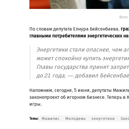
Фото:
По словам депутата Елнура Бейсенбаева,
гра
главными потребителями энергетических напи
Энергетики стали опаснее, чем а
может спокойно купить энергетик
Главы государства принят запре
до 21 года, — добавил Бейсенбае
Напомним, сегодня, 5 июня, депутаты Мажил
законопроект об игорном бизнесе. Теперь в 
игры.
Мажилис
Молодежь
энергетики
Зак
Темы: