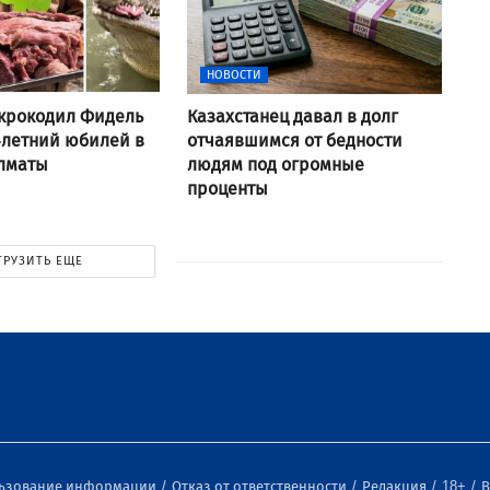
НОВОСТИ
крокодил Фидель
Казахстанец давал в долг
-летний юбилей в
отчаявшимся от бедности
Алматы
людям под огромные
проценты
ГРУЗИТЬ ЕЩЕ
льзование информации
Отказ от ответственности
Редакция
18+
В