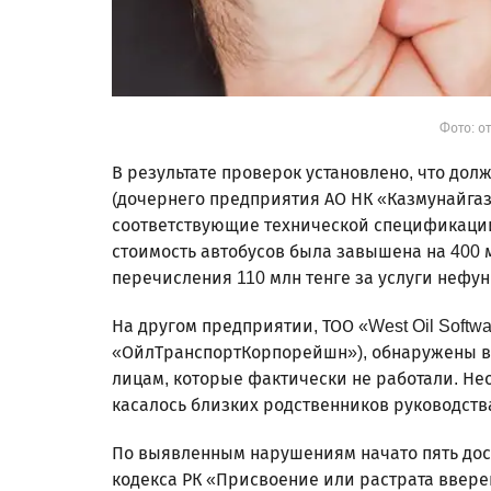
Фото: о
В результате проверок установлено, что д
(дочернего предприятия АО НК «Казмунайгаз
соответствующие технической спецификации,
стоимость автобусов была завышена на 400 
перечисления 110 млн тенге за услуги неф
На другом предприятии, ТОО «West Oil Softw
«ОйлТранспортКорпорейшн»), обнаружены вы
лицам, которые фактически не работали. Не
касалось близких родственников руководств
По выявленным нарушениям начато пять досу
кодекса РК «Присвоение или растрата ввере