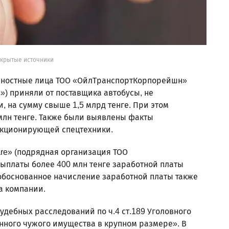
ткрытые источники
олжностные лица ТОО «ОйлТранспортКорпорейшн»
») приняли от поставщика автобусы, не
 на сумму свыше 1,5 млрд тенге. При этом
млн тенге. Также были выявлены факты
ункционирующей спецтехники.
are» (подрядная организация ТОО
платы более 400 млн тенге заработной платы
обоснованное начисление заработной платы также
а компании.
дебных расследований по ч.4 ст.189 Уголовного
нного чужого имущества в крупном размере». В