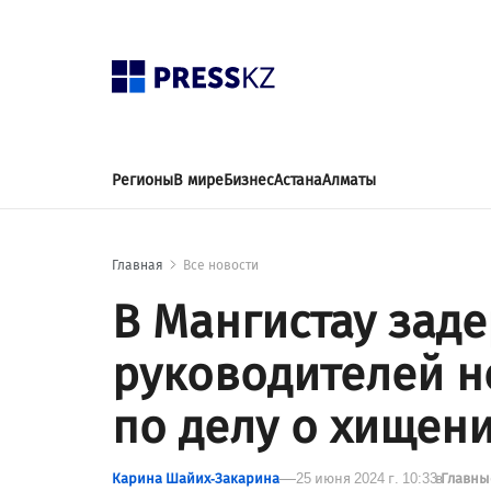
Регионы
В мире
Бизнес
Астана
Алматы
Главная
Все новости
В Мангистау зад
руководителей 
по делу о хищен
Карина Шайих-Закарина
25 июня 2024 г. 10:33
в
Главны