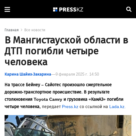
Главная
Все новости
В Мангистауской области в
ДТП погибли четыре
человека
Карина Шайих-Закарина
9 февраля 2025 г. 14:50
На трассе Бейнеу – Сайотес произошло смертельное
дорожно-транспортное происшествие. В результате
столкновения Toyota Camry и грузовика «КамАЗ» погибли
четыре человека,
передает
Press.kz
со ссылкой на
Lada.kz.