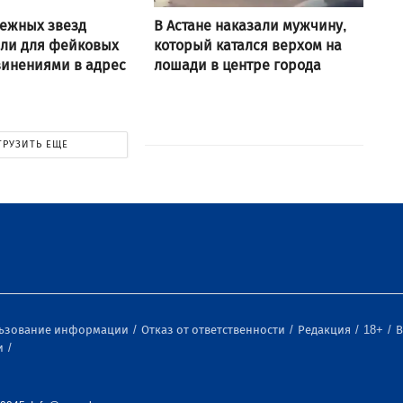
ежных звезд
В Астане наказали мужчину,
али для фейковых
который катался верхом на
винениями в адрес
лошади в центре города
ГРУЗИТЬ ЕЩЕ
льзование информации
Отказ от ответственности
Редакция
18+
В
и