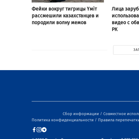
Фейки вокруг тигрицы Үміт
Лица заруб
рассмешили казахстанцев и
использов
породили волну мемов
видео с об
РК
ЗА
Сбор информации
Совместное испо
Политика конфиденциальности
Правила перепечатк