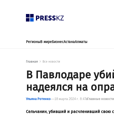
Регионы
В мире
Бизнес
Астана
Алматы
Главная
Все новости
В Павлодаре уби
надеялся на опр
Ульяна Ротенко
18 марта 2024 г. 8:47
в
Главные новост
Сельчанин, убивший и расчленивший свою с