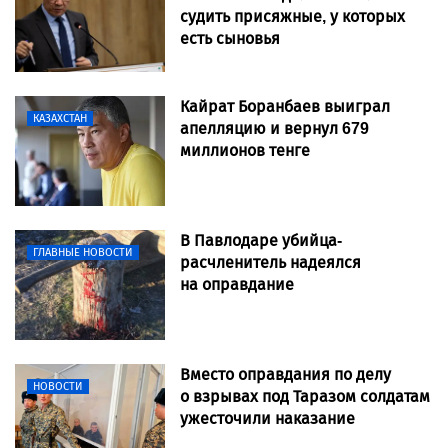
судить присяжные, у которых
есть сыновья
Кайрат Боранбаев выиграл
КАЗАХСТАН
апелляцию и вернул 679
миллионов тенге
В Павлодаре убийца-
ГЛАВНЫЕ НОВОСТИ
расчленитель надеялся
на оправдание
Вместо оправдания по делу
НОВОСТИ
о взрывах под Таразом солдатам
ужесточили наказание