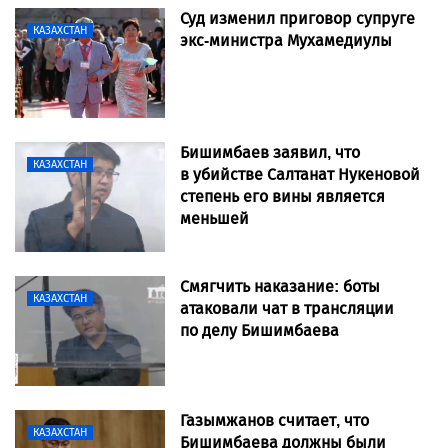
Суд изменил приговор супруге
КАЗАХСТАН
экс-министра Мухамедиулы
Бишимбаев заявил, что
КАЗАХСТАН
в убийстве Салтанат Нукеновой
степень его вины является
меньшей
Смягчить наказание: боты
КАЗАХСТАН
атаковали чат в трансляции
по делу Бишимбаева
Газымжанов считает, что
КАЗАХСТАН
Бишимбаева должны были