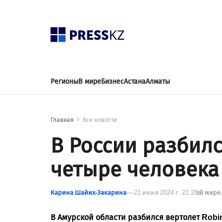
Регионы
В мире
Бизнес
Астана
Алматы
Главная
Все новости
В России разбилс
четыре человека
Карина Шайих-Закарина
21 июня 2024 г. 21:28
в
В мире
В Амурской области разбился вертолет Robi