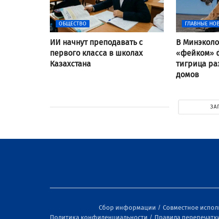
ОБЩЕСТВО
ГЛАВНЫЕ НО
ИИ начнут преподавать с
В Минэколо
первого класса в школах
«фейком» ф
Казахстана
тигрица ра
домов
ЗА
Сбор информации
Совместное испо
Политика конфиденциальности
Правила перепечатк