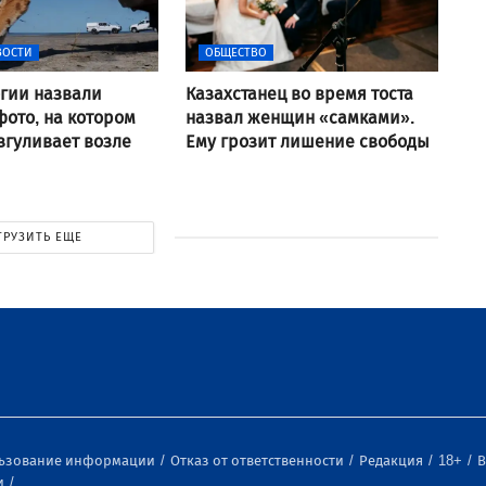
ВОСТИ
ОБЩЕСТВО
гии назвали
Казахстанец во время тоста
ото, на котором
назвал женщин «самками».
згуливает возле
Ему грозит лишение свободы
ГРУЗИТЬ ЕЩЕ
льзование информации
Отказ от ответственности
Редакция
18+
В
и