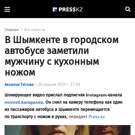
Главная
Все новости
В Шымкенте в городском
автобусе заметили
мужчину с кухонным
ножом
Аксинья Титова
26 апреля 2024 г. 17:09
Шокирующее видео прислал подписчик
Instagram
-канала
novosti.karaganda
. Он снял на камеру телефона как один
из пассажиров автобуса в Шымкенте перемещается
по транспорту с ножом в руках,
передает
Press.kz
.