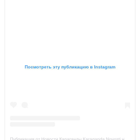
Посмотреть эту публикацию в Instagram
Публикация от Новости Караганды Karaganda Novosti новости KRG (@novosti.karaganda)