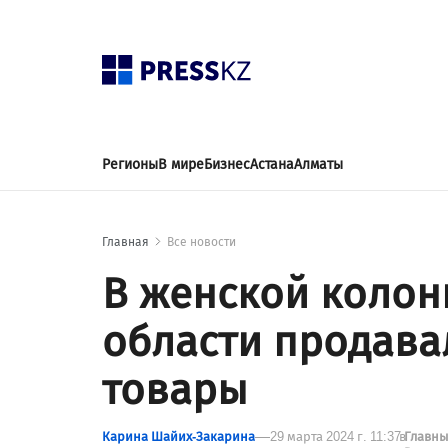
Регионы
В мире
Бизнес
Астана
Алматы
Главная
Все новости
В женской колон
области продав
товары
Карина Шайих-Закарина
29 марта 2024 г. 11:37
в
Главны