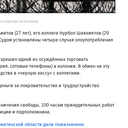
из открытых источников
етов (27 лет), его коллега Нурбол Шаяхметов (29
). Судом установлены четыре случая злоупотребления
разрешил одной из осуждённых торговать
ия, сотовые телефоны) в колонии. В обмен на эту
едства в «черную кассу» с коллегами.
деньги за покровительство и трудоустройство
раничения свободы, 100 часам принудительных работ
иции и подполковника.
лматинской области дали пожизненное.