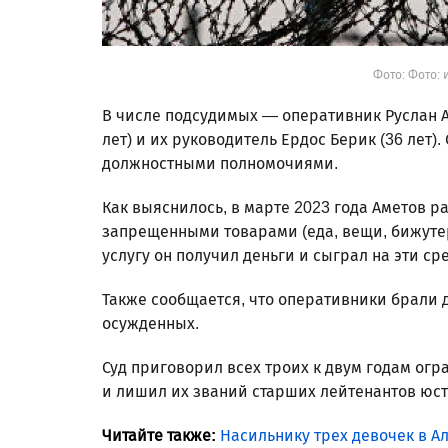
Фото: Фото: 
В числе подсудимых — оперативник Руслан Ам
лет) и их руководитель Ердос Берик (36 лет
должностными полномочиями.
Как выяснилось, в марте 2023 года Аметов 
запрещенными товарами (еда, вещи, бижутер
услугу он получил деньги и сыграл на эти ср
Также сообщается, что оперативники брали 
осужденных.
Суд приговорил всех троих к двум годам ог
и лишил их званий старших лейтенантов юст
Читайте также:
Насильнику трех девочек в А