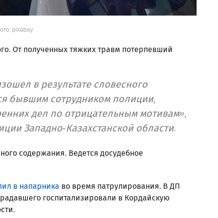
ото: pixabay
ого. От полученных тяжких травм потерпевший
изошел в результате словесного
ся бывшим сотрудником полиции,
ренних дел по отрицательным мотивам»,
ции Западно-Казахстанской области.
ого содержания. Ведется досудебное
лил в напарника
во время патрулирования. В ДП
страдавшего госпитализировали в Кордайскую
ости.