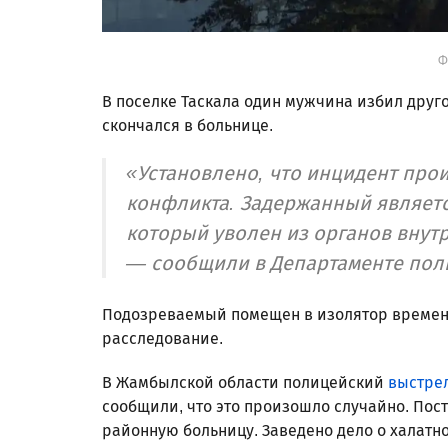
Ф
В поселке Таскала один мужчина избил друг
скончался в больнице.
«Установлено, что инцидент про
конфликта. Задержанный являет
который уволен из органов внут
— сообщили в Департаменте поли
Подозреваемый помещен в изолятор временн
расследование.
В Жамбылской области полицейский
выстре
сообщили, что это произошло случайно. По
районную больницу. Заведено дело о халатн