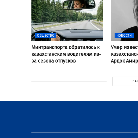
ОБЩЕСТВО
НОВОСТИ
Минтранспорта обратилось к
Умер изве
казахстанcким водителям из-
казахстанс
за сезона отпусков
Ардак Ами
ЗА