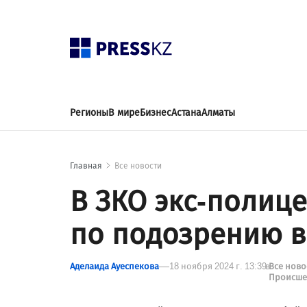
Регионы
В мире
Бизнес
Астана
Алматы
Главная
Все новости
В ЗКО экс-полиц
по подозрению в
Аделаида Ауеспекова
18 ноября 2024 г. 13:39
в
Все нов
Происше