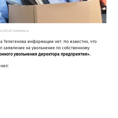
ps://n1s2.hsmedia.ru
на Телегенова информации нет. Но известно, что
л заявление на увольнение по собственному
онного увольнения директора предприятия».
нал: