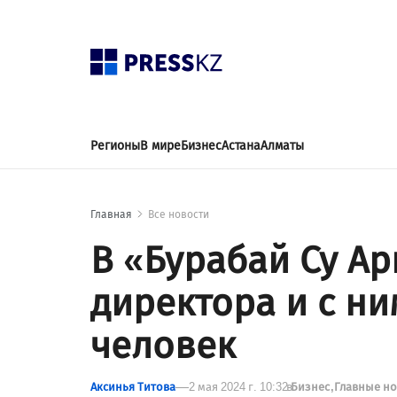
Регионы
В мире
Бизнес
Астана
Алматы
Главная
Все новости
В «Бурабай Су А
директора и с ни
человек
Аксинья Титова
2 мая 2024 г. 10:32
в
Бизнес
Главные н