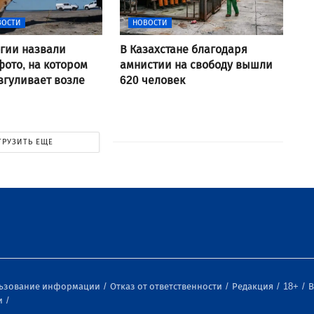
ВОСТИ
НОВОСТИ
гии назвали
В Казахстане благодаря
ото, на котором
амнистии на свободу вышли
згуливает возле
620 человек
ГРУЗИТЬ ЕЩЕ
льзование информации
Отказ от ответственности
Редакция
18+
В
и