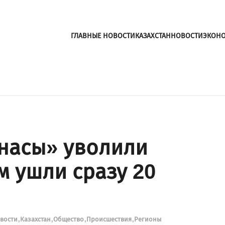
ГЛАВНЫЕ НОВОСТИ
КАЗАХСТАН
НОВОСТИ
ЭКОН
рнасы» уволили
м ушли сразу 20
овости
Казахстан
Общество
Происшествия
Регионы