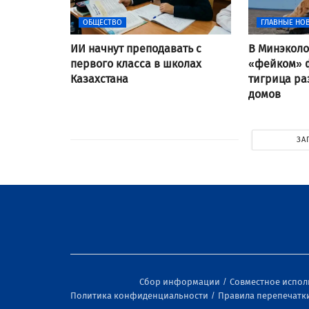
ОБЩЕСТВО
ГЛАВНЫЕ НО
ИИ начнут преподавать с
В Минэколо
первого класса в школах
«фейком» ф
Казахстана
тигрица ра
домов
ЗА
Сбор информации
Совместное испо
Политика конфиденциальности
Правила перепечатк