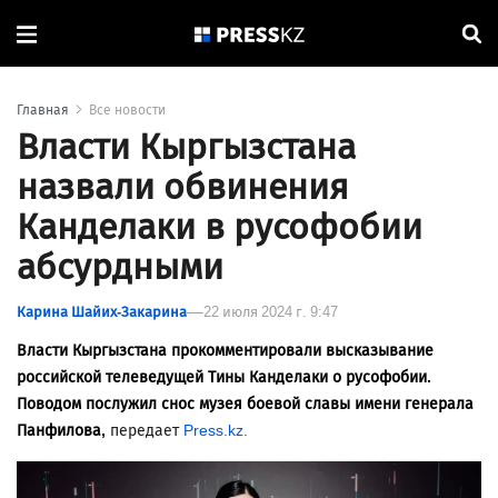
Главная
Все новости
Власти Кыргызстана
назвали обвинения
Канделаки в русофобии
абсурдными
Карина Шайих-Закарина
22 июля 2024 г. 9:47
Власти Кыргызстана прокомментировали высказывание
российской телеведущей Тины Канделаки о русофобии.
Поводом послужил снос музея боевой славы имени генерала
Панфилова,
передает
Press.kz.