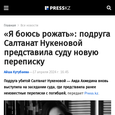
Главная
Все новости
«Я боюсь рожать»: подруга
Салтанат Нукеновой
представила суду новую
переписку
Айша Кутубаева
17 апреля 2024 г. 16:45
Подруга убитой Салтанат Нукеновой — Аида Ахмедина вновь
выступила на заседании суда, где представила ранее
неизвестные переписки с погибшей,
передает
Press.kz
.