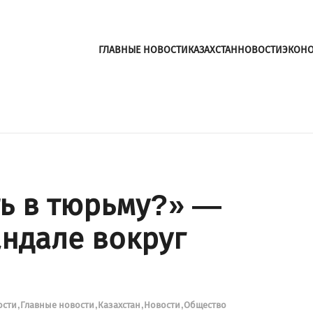
ГЛАВНЫЕ НОВОСТИ
КАЗАХСТАН
НОВОСТИ
ЭКОН
ть в тюрьму?» —
андале вокруг
ости
Главные новости
Казахстан
Новости
Общество