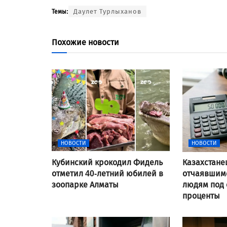
Даулет Турлыханов
Темы:
Похожие новости
НОВОСТИ
НОВОСТИ
Кубинский крокодил Фидель
Казахстане
отметил 40-летний юбилей в
отчаявшимс
зоопарке Алматы
людям под
проценты