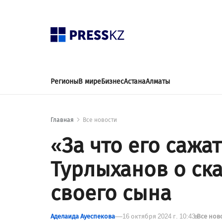
Регионы
В мире
Бизнес
Астана
Алматы
Главная
Все новости
«За что его сажа
Турлыханов о ск
своего сына
Аделаида Ауеспекова
16 октября 2024 г. 10:43
в
Все нов