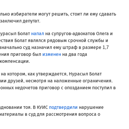
олько избиратели могут решить, стоит ли ему сдавать
 заключил депутат.
 Нурасыл Болат
напал
на супругов-адвокатов Олега и
ествия Болат являлся рядовым срочной службы и
значально суд назначил ему штраф в размере 1,7
рения приговор был
изменен
на два года
 компенсации.
 на котором, как утверждается, Нурасыл Болат
нии друзей, несмотря на наложенные ограничения.
ционных недочетов приговор с опозданием поступил в
здновании тоя. В КУИС
подтвердили
нарушение
 материалы в суд для рассмотрения вопроса о