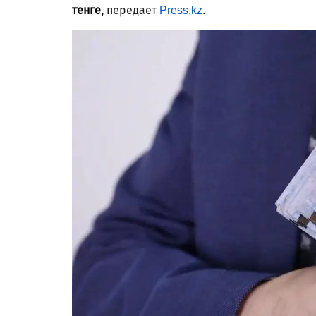
тенге,
передает
Press.kz
.