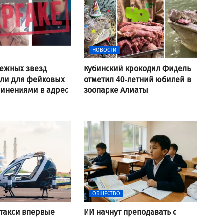
НОВОСТИ
ежных звезд
Кубинский крокодил Фидель
али для фейковых
отметил 40-летний юбилей в
винениями в адрес
зоопарке Алматы
ОБЩЕСТВО
такси впервые
ИИ начнут преподавать с