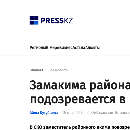
Регионы
В мире
Бизнес
Астана
Алматы
Главная
Все новости
Замакима района
подозревается в
Айша Кутубаева
15 мая 2024 г. 9:33
в
Казахстан
Новост
В СКО заместитель районного акима подозре