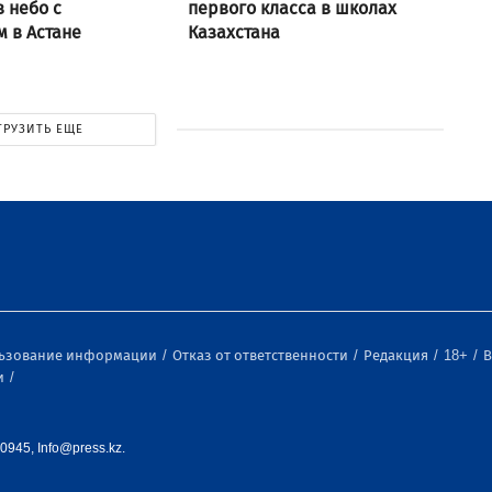
в небо с
первого класса в школах
 в Астане
Казахстана
ГРУЗИТЬ ЕЩЕ
льзование информации
Отказ от ответственности
Редакция
18+
В
и
0945, Info@press.kz.