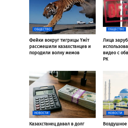
ОБЩЕСТВО
ОБЩЕСТВО
Фейки вокруг тигрицы Үміт
Лица заруб
рассмешили казахстанцев и
использов
породили волну мемов
видео с об
РК
НОВОСТИ
НОВОСТИ
Казахстанец давал в долг
Воздушное 