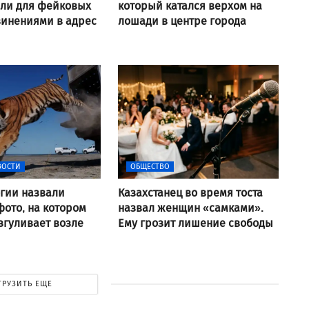
али для фейковых
который катался верхом на
винениями в адрес
лошади в центре города
ВОСТИ
ОБЩЕСТВО
гии назвали
Казахстанец во время тоста
ото, на котором
назвал женщин «самками».
згуливает возле
Ему грозит лишение свободы
ГРУЗИТЬ ЕЩЕ