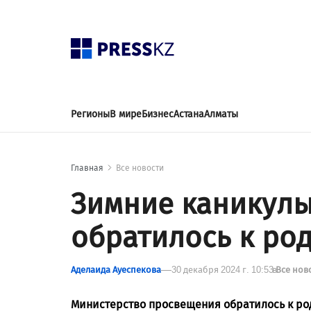
Регионы
В мире
Бизнес
Астана
Алматы
Главная
Все новости
Зимние каникул
обратилось к ро
Аделаида Ауеспекова
30 декабря 2024 г. 10:53
в
Все нов
Министерство просвещения обратилось к род