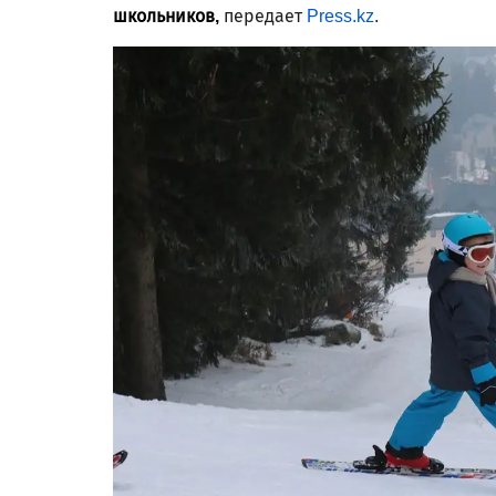
школьников,
передает
Press.kz
.