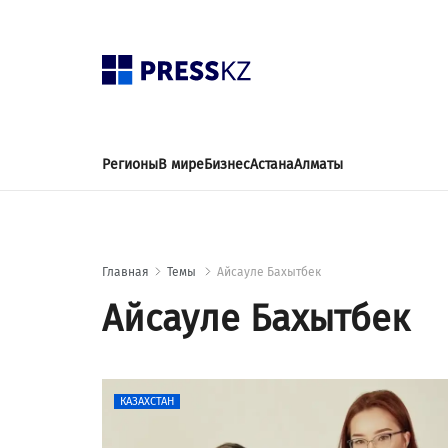
Регионы
В мире
Бизнес
Астана
Алматы
Главная
Темы
Айсауле Бахытбек
Айсауле Бахытбек
КАЗАХСТАН