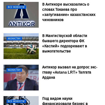
В Антикоре высказались о
ВСЕ НОВОСТИ
словах Токаева про
«запугивание» казахстанских
чиновников
В Мангистауской области
КАЗАХСТАН
бывшего директора ФК
«Каспий» подозревают в
вымогательстве
Антикор вызвал на допрос экс-
КАЗАХСТАН
главу «Astana LRT» Талгата
Ардана
Под видом науки
ВСЕ НОВОСТИ
финансировали бизнес в