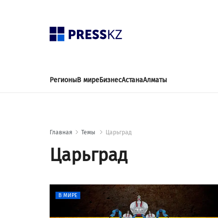
Регионы
В мире
Бизнес
Астана
Алматы
Главная
Темы
Царьград
Царьград
В МИРЕ