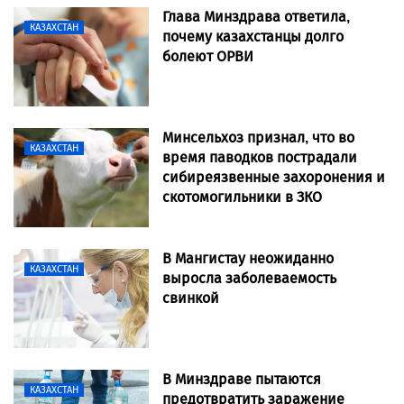
Глава Минздрава ответила,
КАЗАХСТАН
почему казахстанцы долго
болеют ОРВИ
Минсельхоз признал, что во
КАЗАХСТАН
время паводков пострадали
сибиреязвенные захоронения и
скотомогильники в ЗКО
В Мангистау неожиданно
КАЗАХСТАН
выросла заболеваемость
свинкой
В Минздраве пытаются
КАЗАХСТАН
предотвратить заражение