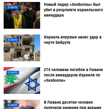
Новый лидер «Хезболлы» был
В МИРЕ
убит в результате израильского
авиаудара
Израиль впервые нанес удар в
В МИРЕ
черте Бейрута
274 человека погибли в Ливане
В МИРЕ
после авиаударов Израиля по
«Хезболле»
В Ливане десятки человек
В МИРЕ
получили ранения при взрыве