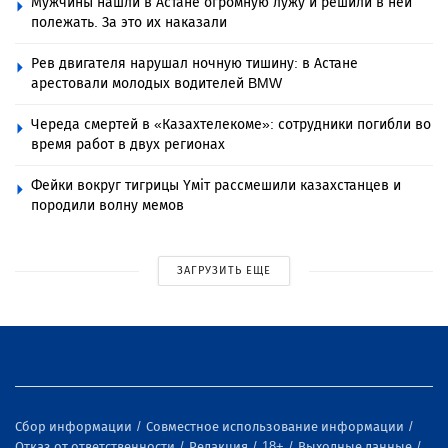
Мужчины нашли в Астане огромную лужу и решили в ней
полежать. За это их наказали
Рев двигателя нарушал ночную тишину: в Астане
арестовали молодых водителей BMW
Череда смертей в «Казахтелекоме»: сотрудники погибли во
время работ в двух регионах
Фейки вокруг тигрицы Үміт рассмешили казахстанцев и
породили волну мемов
ЗАГРУЗИТЬ ЕЩЕ
Сбор информации
Совместное использование информации
Отказ от ответственности
Редакция
18+
Выходные данные