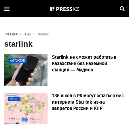
Главная
Темы
starlink
starlink
Starlink не сможет работать в
КАЗАХСТАН
Казахстане без наземной
станции — Мадиев
136 школ в РК могут остаться без
NONE
интернета Starlink из-за
запретов России и КНР