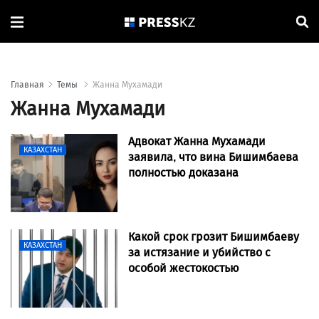
Главная
Темы
Жанна Мухамади
Жанна Мухамади
Адвокат Жанна Мухамади
КАЗАХСТАН
заявила, что вина Бишимбаева
полностью доказана
Какой срок грозит Бишимбаеву
КАЗАХСТАН
за истязание и убийство с
особой жестокостью