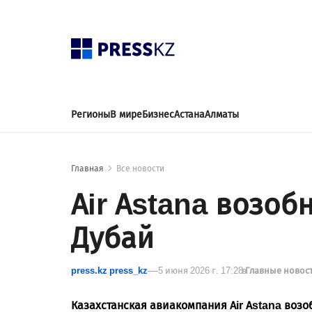
Регионы
В мире
Бизнес
Астана
Алматы
Главная
Все новости
Air Astana возоб
Дубай
press.kz press_kz
5 июня 2026 г. 17:28
в
Главные новос
Казахстанская авиакомпания Air Astana воз