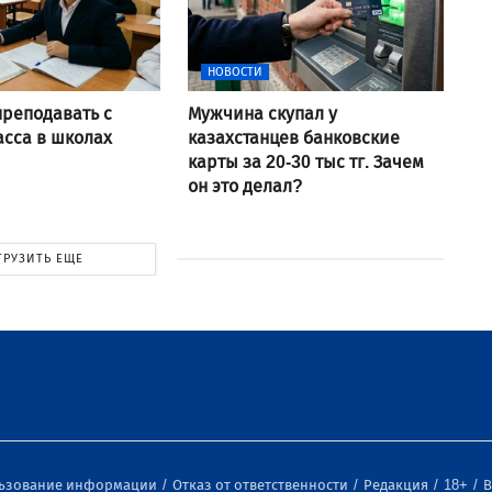
НОВОСТИ
преподавать с
Мужчина скупал у
асса в школах
казахстанцев банковские
карты за 20-30 тыс тг. Зачем
он это делал?
ГРУЗИТЬ ЕЩЕ
льзование информации
Отказ от ответственности
Редакция
18+
В