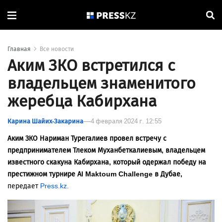
Главная
Все новости
Аким ЗКО встретился с
владельцем знаменитого
жеребца Кабирхана
Карина Шайих-Закарина
4 февраля 2024 г. 12:55
Аким ЗКО Нариман Турегалиев провел встречу с
предпринимателем Тлеком Муханбеткалиевым, владельцем
известного скакуна Кабирхана, который одержал победу на
престижном турнире Al Maktoum Challenge в Дубае,
передает
Press.kz.