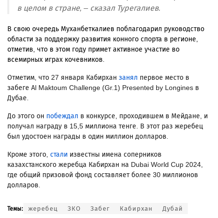
в целом в стране, – сказал Турегалиев.
В свою очередь Муханбеткалиев поблагодарил руководство
области за поддержку развития конного спорта в регионе,
отметив, что в этом году примет активное участие во
всемирных играх кочевников.
Отметим, что 27 января Кабирхан
занял
первое место в
забеге Al Maktoum Challenge (Gr.1) Presented by Longines в
Дубае.
До этого он
побеждал
в конкурсе, проходившем в Мейдане, и
получал награду в 15,5 миллиона тенге. В этот раз жеребец
был удостоен награды в один миллион долларов.
Кроме этого,
стали
известны имена соперников
казахстанского жеребца Кабирхан на Dubai World Cup 2024,
где общий призовой фонд составляет более 30 миллионов
долларов.
жеребец
ЗКО
Забег
Кабирхан
Дубай
Темы: