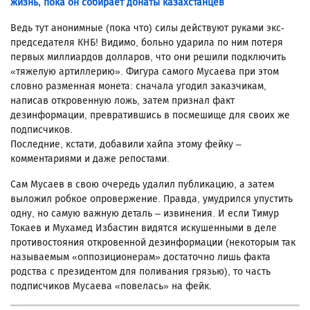
жизнь, пока он собирает донаты казахстанцев
Ведь тут анонимные (пока что) силы действуют руками экс-
председателя КНБ! Видимо, больно ударила по ним потеря
первых миллиардов долларов, что они решили подключить
«тяжелую артиллерию». Фигура самого Мусаева при этом
словно разменная монета: сначала угодил заказчикам,
написав откровенную ложь, затем признал факт
дезинформации, превратившись в посмешище для своих же
подписчиков.
Последние, кстати, добавили хайпа этому фейку –
комментариями и даже репостами.
Сам Мусаев в свою очередь удалил публикацию, а затем
выложил робкое опровержение. Правда, умудрился упустить
одну, но самую важную деталь – извинения. И если Тимур
Токаев и Мухамед Избастин видятся искушенными в деле
противостояния откровенной дезинформации (некоторым так
называемым «оппозиционерам» достаточно лишь факта
родства с президентом для поливания грязью), то часть
подписчиков Мусаева «повелась» на фейк.