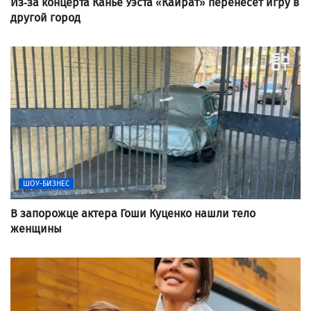
Из-за концерта Канье Уэста «Кайрат» перенесет игру в
другой город
ШОУ-БИЗНЕС
В запорожце актера Гоши Куценко нашли тело
женщины