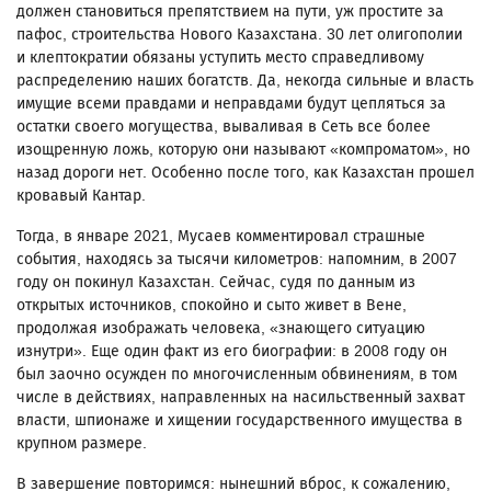
должен становиться препятствием на пути, уж простите за
пафос, строительства Нового Казахстана. 30 лет олигополии
и клептократии обязаны уступить место справедливому
распределению наших богатств. Да, некогда сильные и власть
имущие всеми правдами и неправдами будут цепляться за
остатки своего могущества, вываливая в Сеть все более
изощренную ложь, которую они называют «компроматом», но
назад дороги нет. Особенно после того, как Казахстан прошел
кровавый Кантар.
Тогда, в январе 2021, Мусаев комментировал страшные
события, находясь за тысячи километров: напомним, в 2007
году он покинул Казахстан. Сейчас, судя по данным из
открытых источников, спокойно и сыто живет в Вене,
продолжая изображать человека, «знающего ситуацию
изнутри». Еще один факт из его биографии: в 2008 году он
был заочно осужден по многочисленным обвинениям, в том
числе в действиях, направленных на насильственный захват
власти, шпионаже и хищении государственного имущества в
крупном размере.
В завершение повторимся: нынешний вброс, к сожалению,