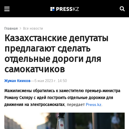
Главная
Все новости
Казахстанские депутаты
предлагают сделать
отдельные дороги для
самокатчиков
Жуман Кииков
5 мая 2023 г. 14:50
Мажилисмены обратились к заместителю
премьер-
министра
Роману Скляру с идей построить отдельные дорожки для
движения на
электросамокатах
, передает
Press.kz
.