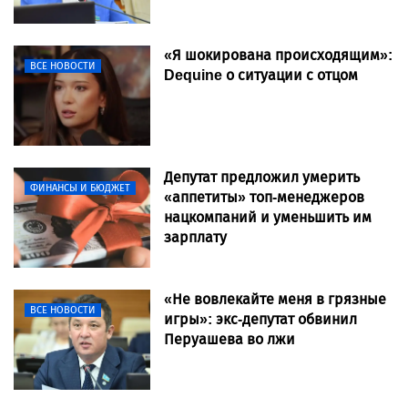
«Я шокирована происходящим»:
ВСЕ НОВОСТИ
Dequine о ситуации с отцом
Депутат предложил умерить
ФИНАНСЫ И БЮДЖЕТ
«аппетиты» топ-менеджеров
нацкомпаний и уменьшить им
зарплату
«Не вовлекайте меня в грязные
ВСЕ НОВОСТИ
игры»: экс-депутат обвинил
Перуашева во лжи