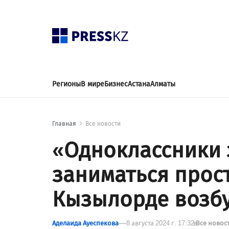
Регионы
В мире
Бизнес
Астана
Алматы
Главная
Все новости
«Одноклассники 
заниматься прос
Кызылорде возб
Аделаида Ауеспекова
8 августа 2024 г. 17:32
в
Все новос