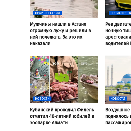
ПРОИСШЕСТВИЯ
ПРОИСШЕСТ
Мужчины нашли в Астане
Рев двигат
огромную лужу и решили в
ночную тиш
ней полежать. За это их
арестовал
наказали
водителей
НОВОСТИ
НОВОСТИ
Кубинский крокодил Фидель
Воздушное 
отметил 40-летний юбилей в
поднялось 
зоопарке Алматы
пассажиром