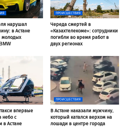
ВИЯ
ПРОИСШЕСТВИЯ
еля нарушал
Череда смертей в
ину: в Астане
«Казахтелекоме»: сотрудники
и молодых
погибли во время работ в
 BMW
двух регионах
ПРОИСШЕСТВИЯ
такси впервые
В Астане наказали мужчину,
в небо с
который катался верхом на
 в Астане
лошади в центре города