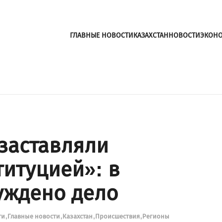
ГЛАВНЫЕ НОВОСТИ
КАЗАХСТАН
НОВОСТИ
ЭКОН
заставляли
титуцией»: в
уждено дело
ти
Главные новости
Казахстан
Происшествия
Регионы