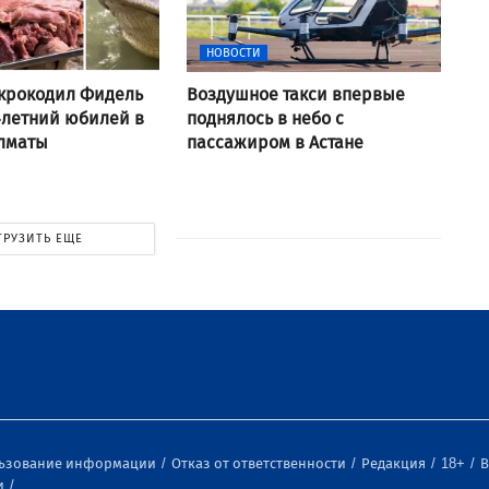
НОВОСТИ
крокодил Фидель
Воздушное такси впервые
-летний юбилей в
поднялось в небо с
Алматы
пассажиром в Астане
ГРУЗИТЬ ЕЩЕ
льзование информации
Отказ от ответственности
Редакция
18+
В
и