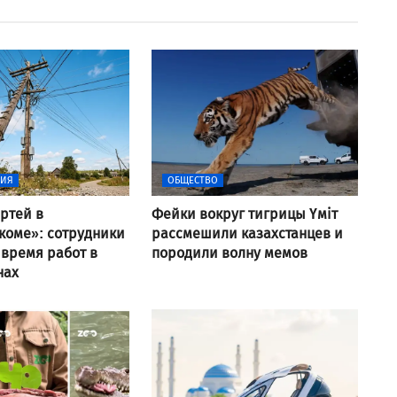
ВИЯ
ОБЩЕСТВО
ртей в
Фейки вокруг тигрицы Үміт
коме»: сотрудники
рассмешили казахстанцев и
 время работ в
породили волну мемов
нах