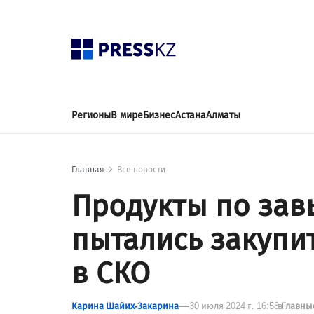
Регионы
В мире
Бизнес
Астана
Алматы
Главная
Все новости
Продукты по за
пытались закупит
в СКО
Карина Шайих-Закарина
30 июля 2024 г. 16:58
в
Главны