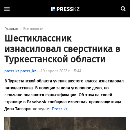
Главная
Все новости
Шестиклассник
изнасиловал сверстника в
Туркестанской области
press.kz press_kz
10 апреля 2023 г. 15:44
В Туркестанской области ученик шестого класса изнасиловал
пятиклассника. В полиции завели уголовное дело, но
сельчане опасаются фальсификации. Об этом на своей
странице в Facebook сообщила известная правозащитница
Дина Тансари,
передает
Press.kz.