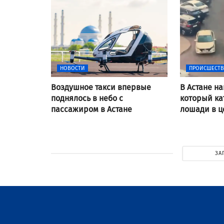
НОВОСТИ
ПРОИСШЕСТ
Воздушное такси впервые
В Астане н
поднялось в небо с
который ка
пассажиром в Астане
лошади в ц
ЗА