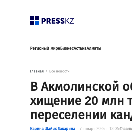
Регионы
В мире
Бизнес
Астана
Алматы
Главная
Все новости
В Акмолинской о
хищение 20 млн 
переселении кан
Карина Шайих-Закарина
7 января 2025 г. 13:01
в
Главн