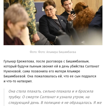
Фото: Фото: Альмира Бишимбаева
Гульнар Ережепова, после разговора с Бишимбаевым,
который будучи пьяным звонил ей в день убийства Салтанат
Нукеновой, сама позвонила его матери Альмире
Бишимбаевой. Она пожаловалась ей, что ее сын подрался
и что-то натворил.
Она стала плакать, сильно плакала и я бросила
трубку. О смерти Салтанат я узнала утром, на
следующий день. В полицию я не обращалась. Я же