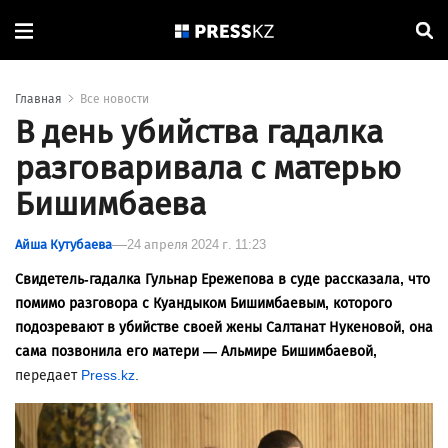
Главная
Все новости
В день убийства гадалка
разговаривала с матерью
Бишимбаева
Айша Кутубаева
24 апреля 2024 г. 11:23
Свидетель-гадалка Гульнар Ережепова в суде рассказала, что
помимо разговора с Куандыком Бишимбаевым, которого
подозревают в убийстве своей жены Салтанат Нукеновой, она
сама позвонила его матери — Альмире Бишимбаевой,
передает
Press.kz
.