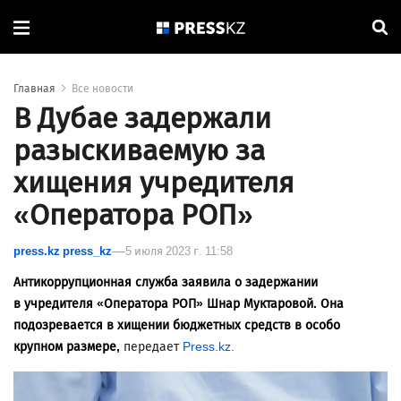
Главная
Все новости
В Дубае задержали
разыскиваемую за
хищения учредителя
«Оператора РОП»
press.kz press_kz
5 июля 2023 г. 11:58
Антикоррупционная служба заявила о задержании
в
учредителя «Оператора РОП» Шнар Муктаровой. Она
подозревается в хищении бюджетных средств в особо
крупном размере,
передает
Press.kz.