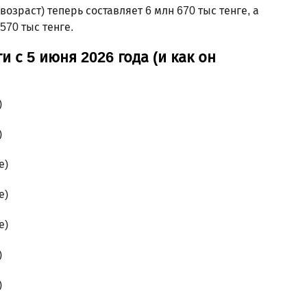
озраст) теперь составляет 6 млн 670 тыс тенге, а
570 тыс тенге.
и с 5 июня 2026 года (и как он
)
)
е)
е)
е)
)
)