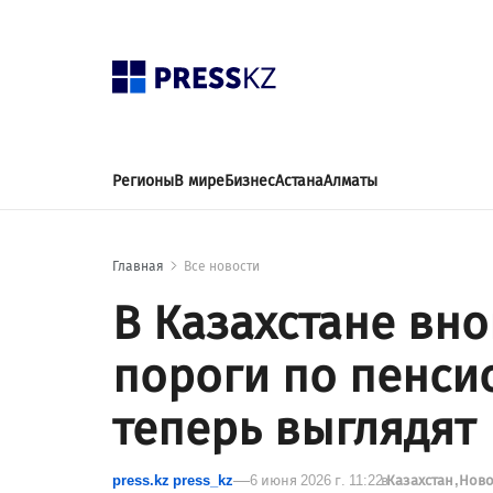
Регионы
В мире
Бизнес
Астана
Алматы
Главная
Все новости
В Казахстане вн
пороги по пенсио
теперь выглядят
press.kz press_kz
6 июня 2026 г. 11:22
в
Казахстан
Нов