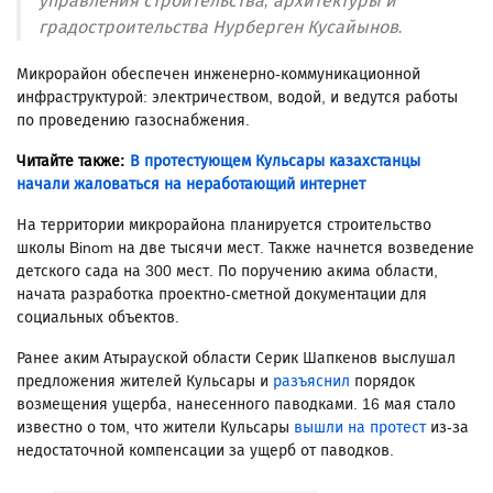
управления строительства, архитектуры и
градостроительства Нурберген Кусайынов.
Микрорайон обеспечен инженерно-коммуникационной
инфраструктурой: электричеством, водой, и ведутся работы
по проведению газоснабжения.
Читайте также:
В протестующем Кульсары казахстанцы
начали жаловаться на неработающий интернет
На территории микрорайона планируется строительство
школы Binom на две тысячи мест. Также начнется возведение
детского сада на 300 мест. По поручению акима области,
начата разработка проектно-сметной документации для
социальных объектов.
Ранее аким Атырауской области Серик Шапкенов выслушал
предложения жителей Кульсары и
разъяснил
порядок
возмещения ущерба, нанесенного паводками. 16 мая стало
известно о том, что жители Кульсары
вышли на протест
из-за
недостаточной компенсации за ущерб от паводков.