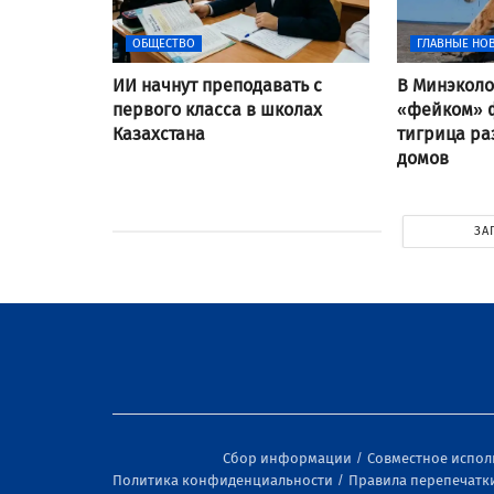
ОБЩЕСТВО
ГЛАВНЫЕ НО
ИИ начнут преподавать с
В Минэколо
первого класса в школах
«фейком» ф
Казахстана
тигрица ра
домов
ЗА
Сбор информации
Совместное испо
Политика конфиденциальности
Правила перепечатк