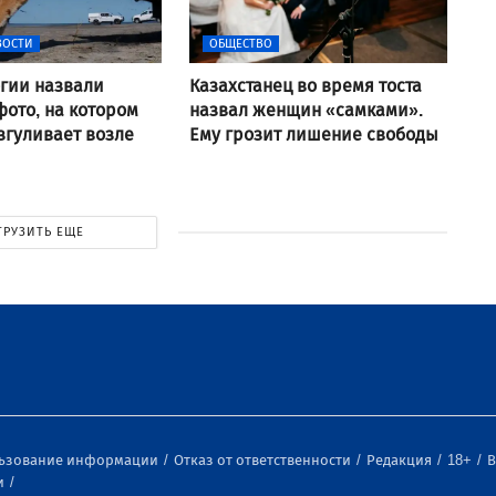
ВОСТИ
ОБЩЕСТВО
гии назвали
Казахстанец во время тоста
ото, на котором
назвал женщин «самками».
згуливает возле
Ему грозит лишение свободы
ГРУЗИТЬ ЕЩЕ
льзование информации
Отказ от ответственности
Редакция
18+
В
и