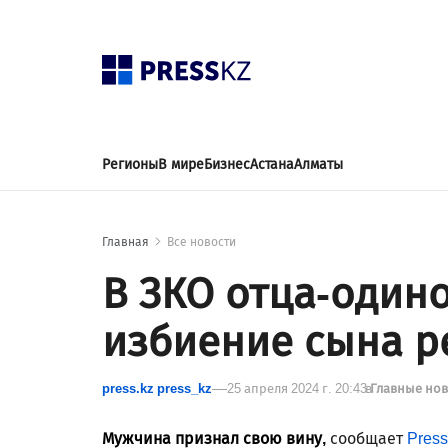
Регионы
В мире
Бизнес
Астана
Алматы
Главная
Все новости
В ЗКО отца-одино
избиение сына 
press.kz press_kz
25 апреля 2024 г. 20:43
в
Главные но
Мужчина признал свою вину,
сообщает
Press