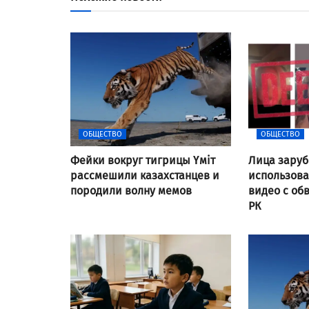
ОБЩЕСТВО
ОБЩЕСТВО
Фейки вокруг тигрицы Үміт
Лица заруб
рассмешили казахстанцев и
использов
породили волну мемов
видео с об
РК