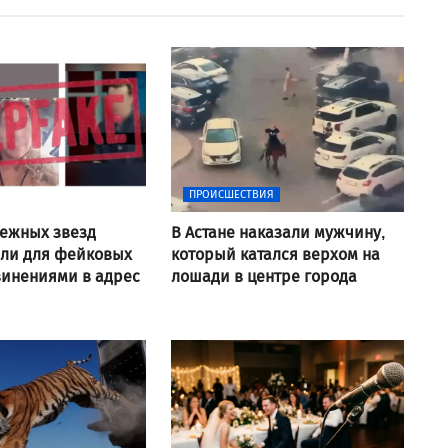
ПРОИСШЕСТВИЯ
ежных звезд
В Астане наказали мужчину,
али для фейковых
который катался верхом на
винениями в адрес
лошади в центре города