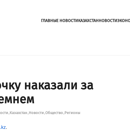
ГЛАВНЫЕ НОВОСТИ
КАЗАХСТАН
НОВОСТИ
ЭКОН
чку наказали за
ремнем
вости
Казахстан
Новости
Общество
Регионы
.kz
.