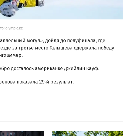
то: olympic.kz
аллельный могул», дойдя до полуфинала, где
езде за третье место Галышева одержала победу
нгхаммер.
ебро досталось американке Джейлин Кауф.
ренова показала 29-й результат.