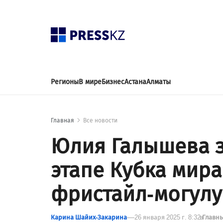
Регионы
В мире
Бизнес
Астана
Алматы
Главная
Все новости
Юлия Галышева з
этапе Кубка мира
фристайл-могулу
Карина Шайих-Закарина
26 января 2025 г. 8:32
в
Главн