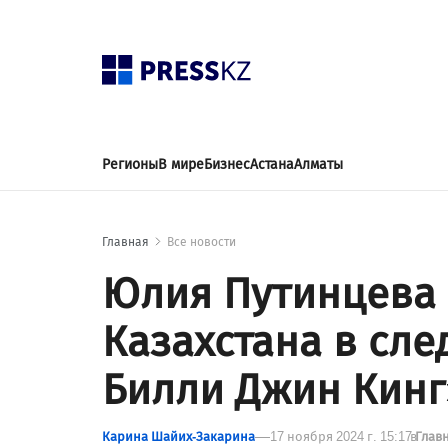
Регионы
В мире
Бизнес
Астана
Алматы
Главная
Все новости
Юлия Путинцева
Казахстана в сл
Билли Джин Кинг
Карина Шайих-Закарина
17 ноября 2024 г. 15:17
в
Глав