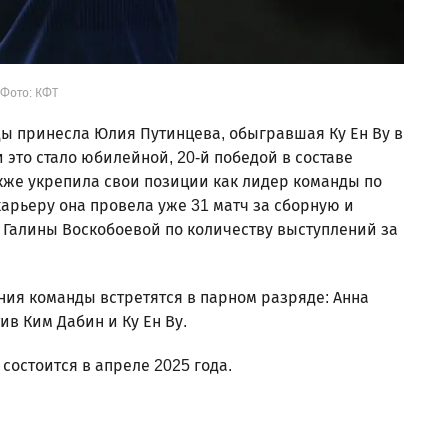
Фото: КФТ
ы принесла Юлия Путинцева, обыгравшая Ку Ен Ву в
ки это стало юбилейной, 20-й победой в составе
кже укрепила свои позиции как лидер команды по
карьеру она провела уже 31 матч за сборную и
да Галины Воскобоевой по количеству выступлений за
ия команды встретятся в парном разряде: Анна
в Ким Дабин и Ку Ен Ву.
остоится в апреле 2025 года.