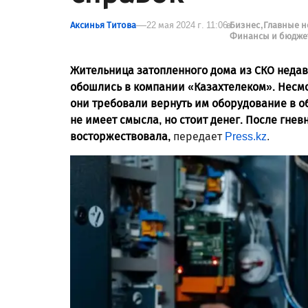
Аксинья Титова
22 мая 2024 г. 11:06
в
Бизнес
Главные 
Финансы и бюдже
Жительница затопленного дома из СКО неда
обошлись в компании «Казахтелеком». Несмотр
они требовали вернуть им оборудование в об
не имеет смысла, но стоит денег. После гне
восторжествовала,
передает
Press.kz
.