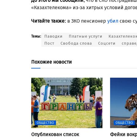
До этого мы сообщили,
что в СКО пострадавш
«Казахтелекома» из-за хитрых условий дого
Читайте также:
в ЗКО пенсионер
убил
свою су
Паводки
Платные услуги
Казахтелеко
Темы:
Пост
Свобода слова
Соцсети
справе
Похожие новости
ОБЩЕСТВО
ОБЩЕСТВО
Опубликован список
Фейки вокр