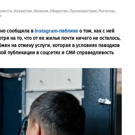
новости
Казахстан
Мнения
Общество
Происшествия
Регионы
т
вно сообщила в
Instagram-паблике
о том, как с ней
я на то, что от ее жилья почти ничего не осталось,
мен на отмену услуги, которая в условиях паводков
вной публикации в соцсетях и СМИ справедливость