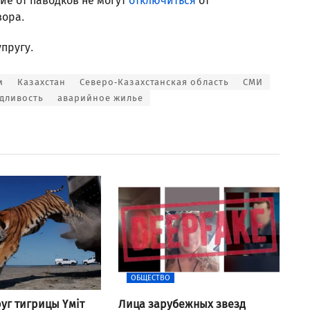
ие от паводков не могут
отключиться
от
вора.
пругу.
м
Казахстан
Северо-Казахстанская область
СМИ
дливость
аварийное жилье
ОБЩЕСТВО
уг тигрицы Үміт
Лица зарубежных звезд