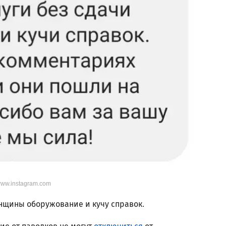
/www.instagram.com
нщины оборужование и кучу справок.