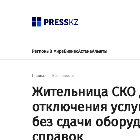
Регионы
В мире
Бизнес
Астана
Алматы
Главная
Все новости
Жительница СКО 
отключения услу
без сдачи обору
справок