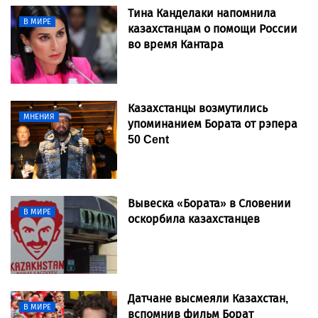
Тина Канделаки напомнила
В МИРЕ
казахстанцам о помощи России
во время Кантара
Казахстанцы возмутились
МНЕНИЯ
упоминанием Бората от рэпера
50 Cent
Вывеска «Бората» в Словении
В МИРЕ
оскорбила казахстанцев
Датчане высмеяли Казахстан,
В МИРЕ
вспомнив фильм Борат