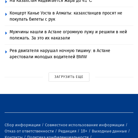
На Казахстан надвигается жара до 41°C
Концерт Канье Уэста в Алматы: казахстанцев просят не
покупать билеты с рук
Мужчины нашли в Астане огромную лужу и решили в ней
полежать. За это их наказали
Рев двигателя нарушал ночную тишину: в Астане
арестовали молодых водителей BMW
ЗАГРУЗИТЬ ЕЩЕ
Сбор информации
Совместное использование информации
Отказ от ответственности
Редакция
18+
Выходные данные
Контакты
Политика конфиденциальности