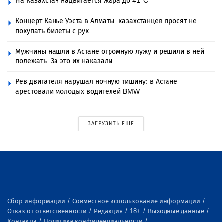
На Казахстан надвигается жара до 41°C
Концерт Канье Уэста в Алматы: казахстанцев просят не
покупать билеты с рук
Мужчины нашли в Астане огромную лужу и решили в ней
полежать. За это их наказали
Рев двигателя нарушал ночную тишину: в Астане
арестовали молодых водителей BMW
ЗАГРУЗИТЬ ЕЩЕ
Сбор информации
Совместное использование информации
Отказ от ответственности
Редакция
18+
Выходные данные
Контакты
Политика конфиденциальности