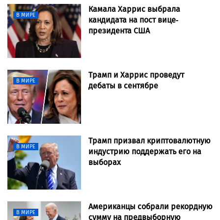
Камала Харрис выбрала
В МИРЕ
кандидата на пост вице-
президента США
Трамп и Харрис проведут
В МИРЕ
дебаты в сентябре
Трамп призвал криптовалютную
В МИРЕ
индустрию поддержать его на
выборах
Американцы собрали рекордную
В МИРЕ
сумму на предвыборную