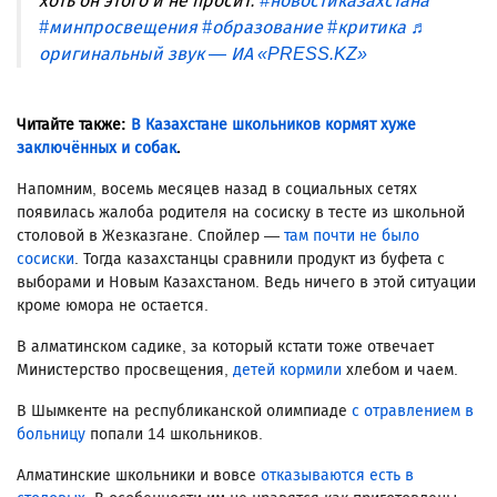
хоть он этого и не просит.
#новостиказахстана
#минпросвещения
#образование
#критика
♬
оригинальный звук — ИА «PRESS.KZ»
Читайте также:
В Казахстане школьников кормят хуже
заключённых и собак
.
Напомним, восемь месяцев назад в социальных сетях
появилась жалоба родителя на сосиску в тесте из школьной
столовой в Жезказгане. Спойлер —
там почти не было
сосиски
. Тогда казахстанцы сравнили продукт из буфета с
выборами и Новым Казахстаном. Ведь ничего в этой ситуации
кроме юмора не остается.
В алматинском садике, за который кстати тоже отвечает
Министерство просвещения,
детей кормили
хлебом и чаем.
В Шымкенте на республиканской олимпиаде
с отравлением в
больницу
попали 14 школьников.
Алматинские школьники и вовсе
отказываются есть в