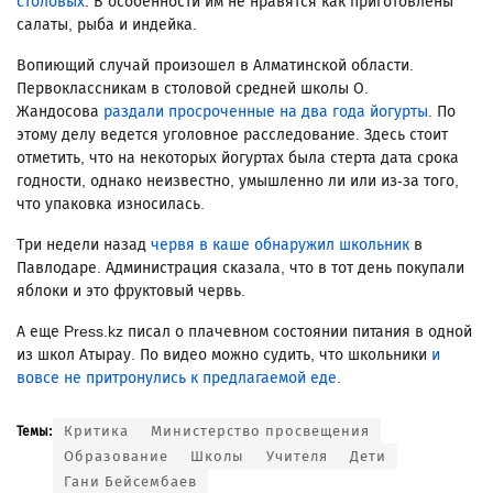
столовых
. В особенности им не нравятся как приготовлены
салаты, рыба и индейка.
Вопиющий случай произошел в Алматинской области.
Первоклассникам в столовой средней школы О.
Жандосова
раздали просроченные на два года йогурты
. По
этому делу ведется уголовное расследование. Здесь стоит
отметить, что на некоторых йогуртах была стерта дата срока
годности, однако неизвестно, умышленно ли или из-за того,
что упаковка износилась.
Три недели назад
червя в каше обнаружил школьник
в
Павлодаре. Администрация сказала, что в тот день покупали
яблоки и это фруктовый червь.
А еще Press.kz писал о плачевном состоянии питания в одной
из школ Атырау. По видео можно судить, что школьники
и
вовсе не притронулись к предлагаемой еде
.
Критика
Министерство просвещения
Темы:
Образование
Школы
Учителя
Дети
Гани Бейсембаев