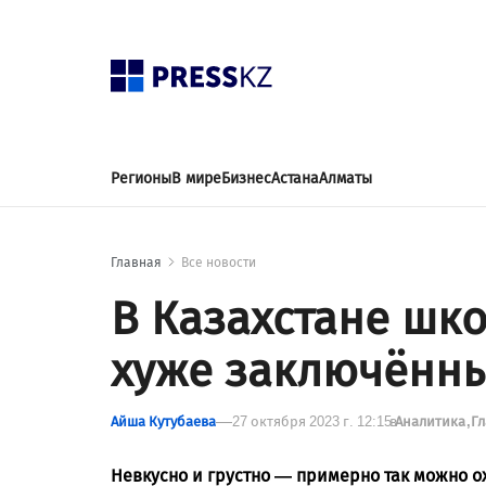
Регионы
В мире
Бизнес
Астана
Алматы
Главная
Все новости
В Казахстане шк
хуже заключённы
Айша Кутубаева
27 октября 2023 г. 12:15
в
Аналитика
Г
Невкусно и грустно — примерно так можно о