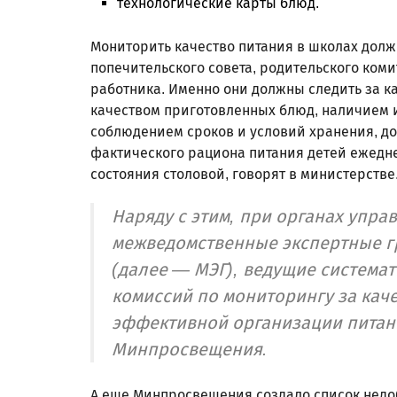
технологические карты блюд.
Мониторить качество питания в школах долж
попечительского совета, родительского ком
работника. Именно они должны следить за к
качеством приготовленных блюд, наличием 
соблюдением сроков и условий хранения, дос
фактического рациона питания детей ежедн
состояния столовой, говорят в министерстве
Наряду с этим, при органах упр
межведомственные экспертные г
(далее — МЭГ), ведущие система
комиссий по мониторингу за кач
эффективной организации питан
Минпросвещения.
А еще Минпросвещения создало список нед