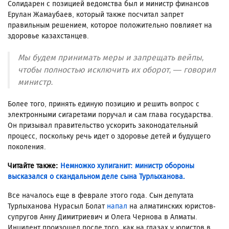
Солидарен с позицией ведомства был и министр финансов
Ерулан Жамаубаев, который также посчитал запрет
правильным решением, которое положительно повлияет на
здоровье казахстанцев.
Мы будем принимать меры и запрещать вейпы,
чтобы полностью исключить их оборот, — говорил
министр.
Более того, принять единую позицию и решить вопрос с
электронными сигаретами поручал и сам глава государства.
Он призывал правительство ускорить законодательный
процесс, поскольку речь идет о здоровье детей и будущего
поколения.
Читайте также:
Немножко хулиганит: министр обороны
высказался о скандальном деле сына Турлыханова.
Все началось еще в феврале этого года. Сын депутата
Турлыханова Нурасыл Болат
напал
на алматинских юристов-
супругов Анну Димитриевич и Олега Чернова в Алматы.
Инцидент произошел после того, как на глазах у юристов в